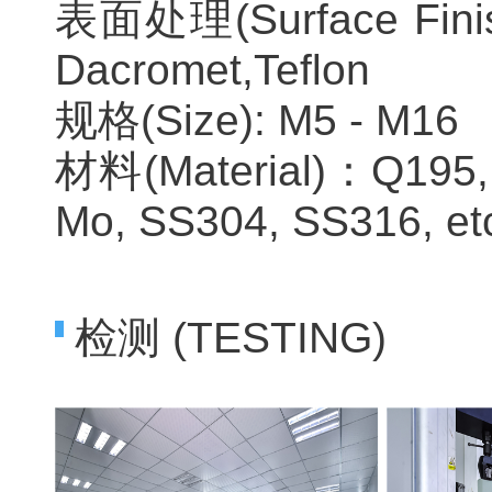
表面处理(Surface Finishe
Dacromet,Teflon
规格(Size): M5 - M16
材料(Material)：Q195, 
Mo, SS304, SS316, et
检测 (TESTING)